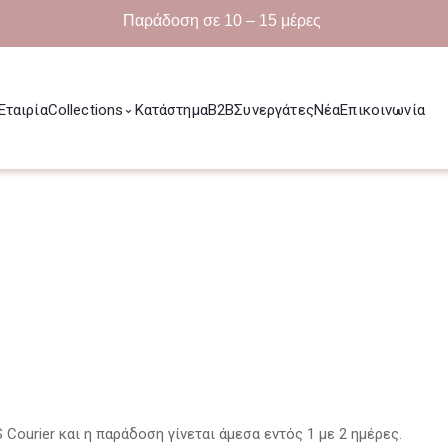
Παράδοση σε 10 – 15 μέρες
Εταιρία
Collections
Κατάστημα
B2B
Συνεργάτες
Νέα
Επικοινωνία
⌄
Courier και η παράδοση γίνεται άμεσα εντός 1 με 2 ημέρες.